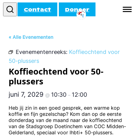
Contact
Doneer
Informatie
« Alle Evenementen
Doe mee!
Evenementenreeks:
Koffieochtend voor
Activiteiten
50-plussers
Koffieochtend voor 50-
Agenda
plussers
juni 7, 2029
10:30
12:00
@
–
Heb jij zin in een goed gesprek, een warme kop
koffie en fijn gezelschap? Kom dan op de eerste
donderdag van de maand naar de koffieochtend
van de Stadsgroep Doetinchem van COC Midden-
Gelderland, speciaal voor lhbti+ 50-plussers.