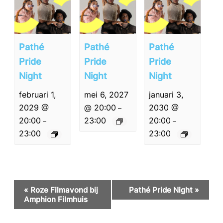
Pathé
Pathé
Pathé
Pride
Pride
Pride
Night
Night
Night
februari 1,
mei 6, 2027
januari 3,
2029 @
@ 20:00
2030 @
–
20:00
23:00
20:00
–
–
23:00
23:00
Evenement
«
Roze Filmavond bij
Pathé Pride Night
»
Navigatie
Amphion Filmhuis