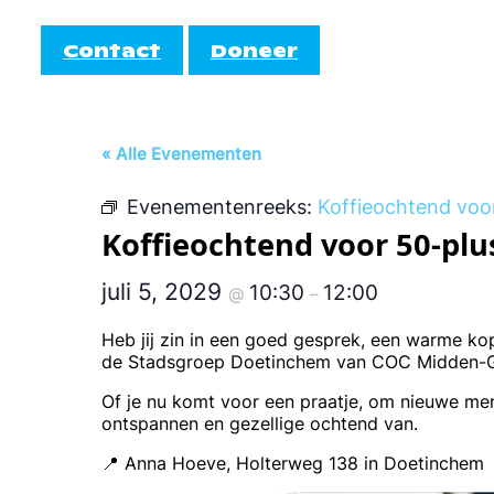
Contact
Doneer
Informatie
Doe mee!
« Alle Evenementen
AutiRoze
Evenementenreeks:
Koffieochtend voo
Activiteiten
teiten
Informati
Koffieochtend voor 50-plu
Cocktail
Agenda
juli 5, 2029
10:30
12:00
@
–
EmbrAce
Heb jij zin in een goed gesprek, een warme k
de Stadsgroep Doetinchem van COC Midden-Gel
Of je nu komt voor een praatje, om nieuwe m
ontspannen en gezellige ochtend van.
📍 Anna Hoeve, Holterweg 138 in Doetinchem