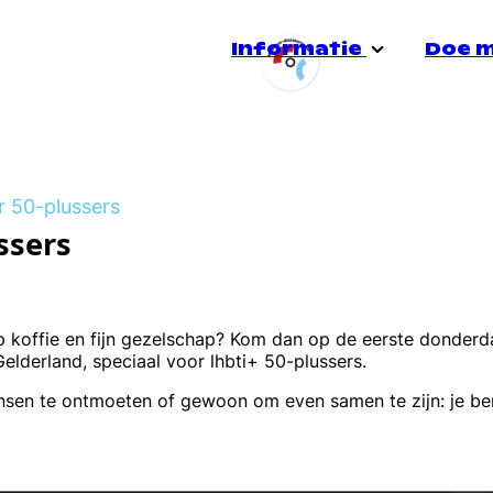
Informatie
Doe 
Stadsgroep Doetinchem
Over ons
Jong
r 50-plussers
e
Doe mee!
ssers
Heerensalon
Voorlichting
Quee
Informatiespreekuur
Veiligheid
Seks
op koffie en fijn gezelschap? Kom dan op de eerste donder
derland, speciaal voor lhbti+ 50-plussers.
ensen te ontmoeten of gewoon om even samen te zijn: je b