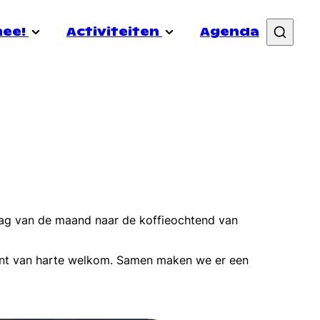
mee!
Activiteiten
Agenda
&out
Vacatures
Nieuws
Samenwerken
Transistor
rmibo
Doneer
Coming In Week
uele gezondheid
Lid worden
Schrijf je in voor de nieuwsbrief
dag van de maand naar de koffieochtend van
ent van harte welkom. Samen maken we er een