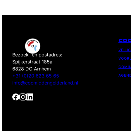
CO
VEILI
Bezoek- en postadres:
VOORL
Spijkerstraat 185a
COMIN
6828 DC Arnhem
+31 (0)20 623 65 65
AGEN
info@cocmiddengelderland.nl