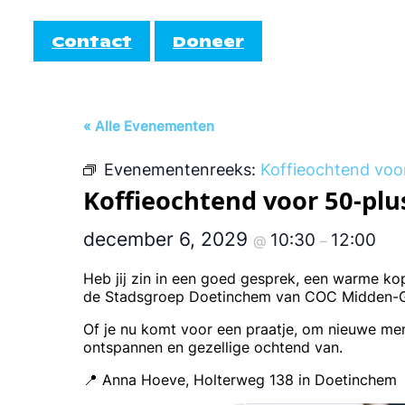
Contact
Doneer
Informatie
Doe mee!
« Alle Evenementen
AutiRoze
Evenementenreeks:
Koffieochtend voo
Activiteiten
teiten
Informati
Koffieochtend voor 50-plu
Cocktail
Agenda
december 6, 2029
10:30
12:00
@
–
EmbrAce
Heb jij zin in een goed gesprek, een warme k
de Stadsgroep Doetinchem van COC Midden-Gel
Of je nu komt voor een praatje, om nieuwe m
ontspannen en gezellige ochtend van.
📍 Anna Hoeve, Holterweg 138 in Doetinchem