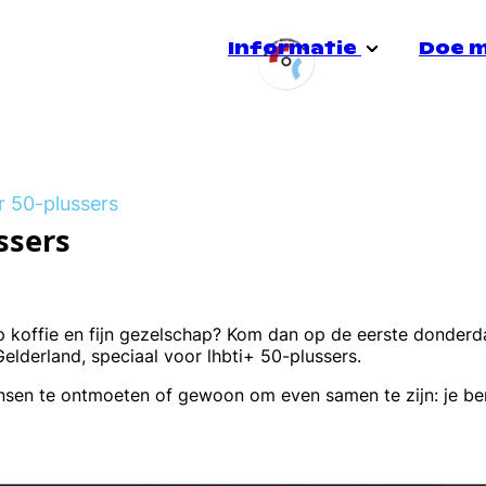
Informatie
Doe 
Stadsgroep Doetinchem
Over ons
Jong
r 50-plussers
e
Doe mee!
ssers
Heerensalon
Voorlichting
Quee
Informatiespreekuur
Veiligheid
Seks
op koffie en fijn gezelschap? Kom dan op de eerste donder
derland, speciaal voor lhbti+ 50-plussers.
ensen te ontmoeten of gewoon om even samen te zijn: je b