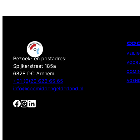
CO
VEILI
Bezoek- en postadres:
VOORL
Spijkerstraat 185a
COMIN
6828 DC Arnhem
+31 (0)20 623 65 65
AGEN
info@cocmiddengelderland.nl