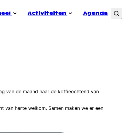
mee!
Activiteiten
Agenda
&out
Vacatures
Nieuws
Samenwerken
Transistor
rmibo
Doneer
Coming In Week
uele gezondheid
Lid worden
Schrijf je in voor de nieuwsbrief
dag van de maand naar de koffieochtend van
ent van harte welkom. Samen maken we er een