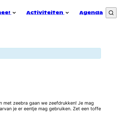
mee!
Activiteiten
Agenda
&out
Vacatures
Nieuws
Samenwerken
Transistor
rmibo
Doneer
Coming In Week
uele gezondheid
Lid worden
Schrijf je in voor de nieuwsbrief
men met zeebra gaan we zeefdrukken! Je mag
rvan je er eentje mag gebruiken. Zet een toffe