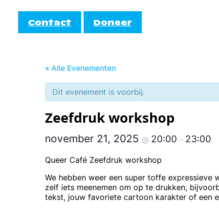
Contact
Doneer
Informatie
Doe mee!
« Alle Evenementen
AutiRoze
Dit evenement is voorbij.
Activiteiten
teiten
Informati
Cocktail
Zeefdruk workshop
Agenda
EmbrAce
november 21, 2025
20:00
23:00
@
–
Queer Café Zeefdruk workshop
We hebben weer een super toffe expressieve wo
zelf iets meenemen om op te drukken, bijvoorb
tekst, jouw favoriete cartoon karakter of een e