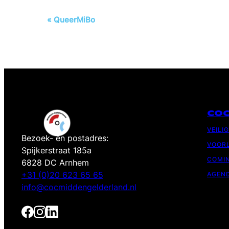
Evenement
«
QueerMiBo
Navigatie
CO
VEILI
Bezoek- en postadres:
VOORL
Spijkerstraat 185a
COMIN
6828 DC Arnhem
+31 (0)20 623 65 65
AGEN
info@cocmiddengelderland.nl