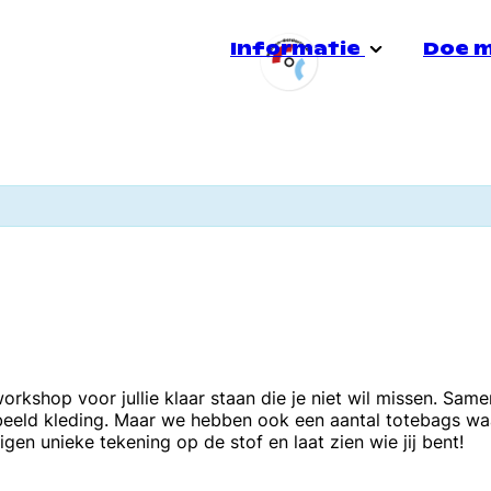
Informatie
Doe 
Stadsgroep Doetinchem
Over ons
Jong
e
Doe mee!
Heerensalon
Voorlichting
Quee
Informatiespreekuur
Veiligheid
Seks
rkshop voor jullie klaar staan die je niet wil missen. Sa
eeld kleding. Maar we hebben ook een aantal totebags waa
igen unieke tekening op de stof en laat zien wie jij bent!