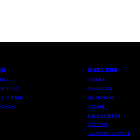
C&
Over ons
GHEID
NIEUWS
ICHTING
VACATURES
G IN WEEK
LID WORDEN
DA-OUD
DONEER
SAMENWERKEN
CONTACT
JAARVERSLAG 2024