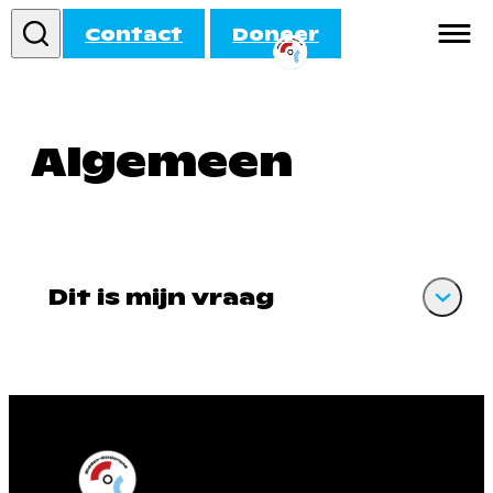
Contact
Doneer
Informatie
Algemeen
Doe mee!
Activiteiten
Agenda
Dit is mijn vraag