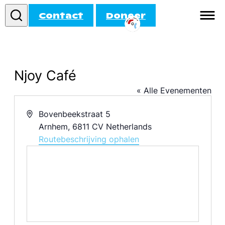
Contact
Doneer
Informatie
Doe mee!
Njoy Café
« Alle Evenementen
Activiteiten
Adres
Bovenbeekstraat 5
Agenda
Arnhem
,
6811 CV
Netherlands
Routebeschrijving ophalen