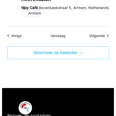
Njoy Café
Bovenbeekstraat 5, Arnhem, Netherlands
Arnhem
Evenementen
Evene
Vorige
Vandaag
Volgende
Abonneer op kalender
Bezoek- en postadres: