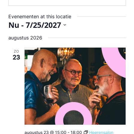
Evenementen at this locatie
Nu
 - 
7/25/2027
Selecteer
augustus 2026
een
datum.
ZO
23
augustus 23 @ 15:00
-
18:00
Heerensalon