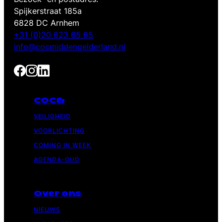
Spijkerstraat 185a
6828 DC Arnhem
+31 (0)20 623 65 65
info@cocmiddengelderland.nl
COC&
VEILIGHEID
VOORLICHTING
COMING IN WEEK
AGENDA-OUD
Over ons
NIEUWS