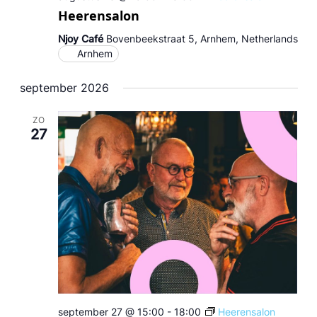
Heerensalon
Njoy Café
Bovenbeekstraat 5, Arnhem, Netherlands
Arnhem
september 2026
ZO
27
september 27 @ 15:00
-
18:00
Heerensalon