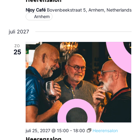
Njoy Café
Bovenbeekstraat 5, Arnhem, Netherlands
Arnhem
juli 2027
ZO
25
juli 25, 2027 @ 15:00
-
18:00
Heerensalon
Heerensalon