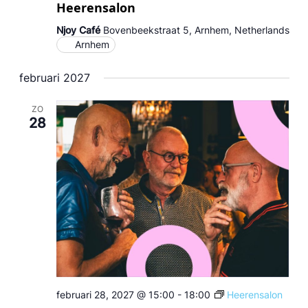
Heerensalon
Njoy Café
Bovenbeekstraat 5, Arnhem, Netherlands
Arnhem
februari 2027
ZO
28
februari 28, 2027 @ 15:00
-
18:00
Heerensalon