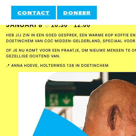
KOFFIEOCHTEND VOOR 50-PLUSSERS (WEE
CONTACT
DONEER
JANUARI 8
10:30
12:00
@
–
INFORMATIE
HEB JIJ ZIN IN EEN GOED GESPREK, EEN WARME KOP KOFFIE
DOE MEE!
DOETINCHEM VAN COC MIDDEN-GELDERLAND, SPECIAAL VOOR 
OF JE NU KOMT VOOR EEN PRAATJE, OM NIEUWE MENSEN TE 
AUTIROZE
STA
ACTIVITEITEN
GEZELLIGE OCHTEND VAN.
INFORMATIE
📍 ANNA HOEVE, HOLTERWEG 138 IN DOETINCHEM
COCKTAIL
HEE
AGENDA
EMBRACE
INF