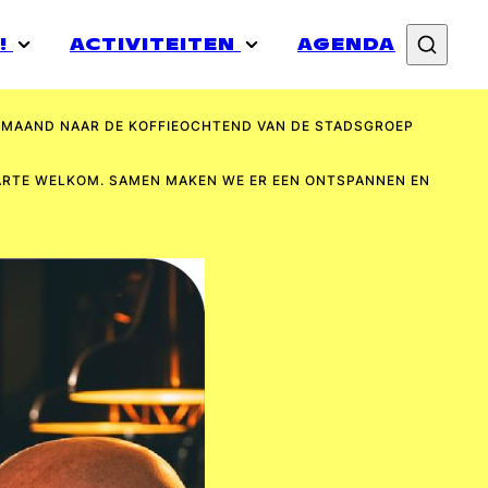
!
ACTIVITEITEN
AGENDA
DE MAAND NAAR DE KOFFIEOCHTEND VAN DE STADSGROEP
HARTE WELKOM. SAMEN MAKEN WE ER EEN ONTSPANNEN EN
T
EUWS
ACATURES
SAMENWERKEN
TRANSISTOR
BO
MING IN WEEK
ONEER
 GEZONDHEID
RIJF JE IN VOOR DE NIEUWSBRIEF
ID WORDEN