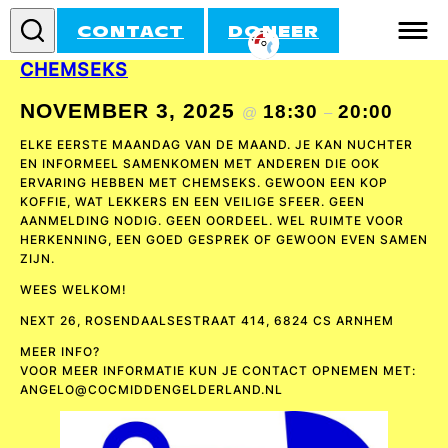
CONTACT
DONEER
INFORMELE BIJEENKOMST OVER
CHEMSEKS
INFORMATIE
NOVEMBER 3, 2025
18:30
20:00
@
–
DOE MEE!
ELKE EERSTE MAANDAG VAN DE MAAND. JE KAN NUCHTER
EN INFORMEEL SAMENKOMEN MET ANDEREN DIE OOK
ERVARING HEBBEN MET CHEMSEKS. GEWOON EEN KOP
ACTIVITEITEN
KOFFIE, WAT LEKKERS EN EEN VEILIGE SFEER. GEEN
AANMELDING NODIG. GEEN OORDEEL. WEL RUIMTE VOOR
AGENDA
HERKENNING, EEN GOED GESPREK OF GEWOON EVEN SAMEN
ZIJN.
WEES WELKOM!
NEXT 26, ROSENDAALSESTRAAT 414, 6824 CS ARNHEM
MEER INFO?
VOOR MEER INFORMATIE KUN JE CONTACT OPNEMEN MET:
ANGELO@COCMIDDENGELDERLAND.NL