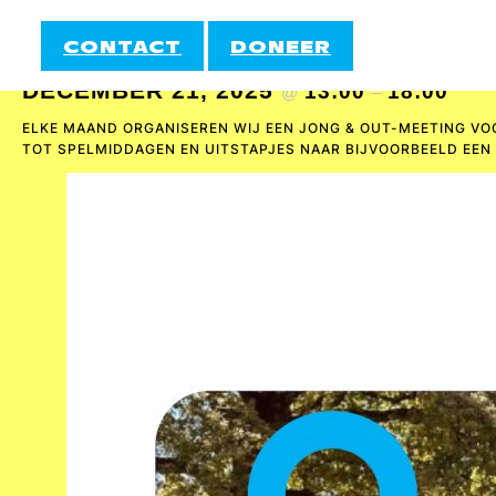
JONG&OUT
CONTACT
DONEER
DECEMBER 21, 2025
13:00
18:00
@
–
INFORMATIE
ELKE MAAND ORGANISEREN WIJ EEN JONG & OUT-MEETING VOO
DOE MEE!
TOT SPELMIDDAGEN EN UITSTAPJES NAAR BIJVOORBEELD EEN
AUTIROZE
STA
ACTIVITEITEN
INFORMATIE
COCKTAIL
HEE
AGENDA
EMBRACE
INF