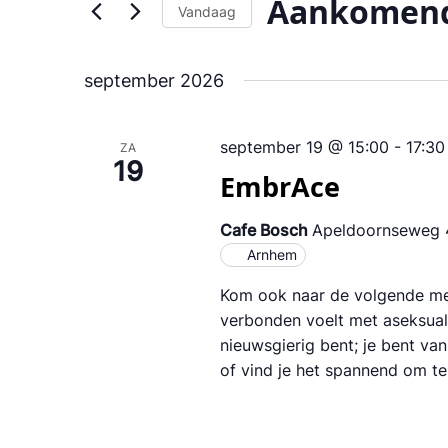
Aankomen
Vandaag
Selecteer
een
september 2026
datum.
september 19 @ 15:00
-
17:30
ZA
19
EmbrAce
Cafe Bosch
Apeldoornseweg 4
Arnhem
Kom ook naar de volgende me
verbonden voelt met aseksuali
nieuwsgierig bent; je bent van 
of vind je het spannend om t