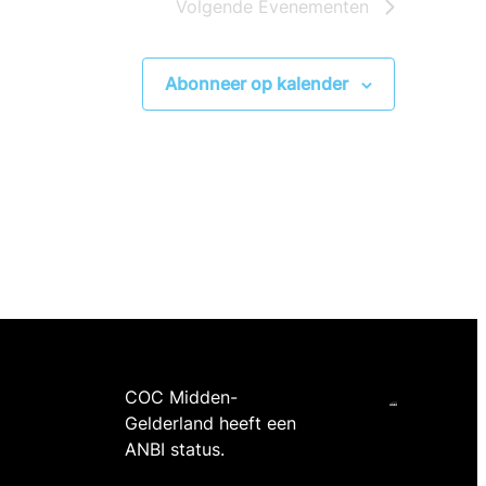
Volgende
Evenementen
Abonneer op kalender
COC Midden-
Gelderland heeft een
ANBI status.