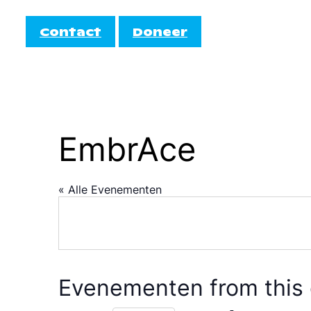
Contact
Doneer
Informatie
Doe mee!
AutiRoze
Activiteiten
EmbrAce
teiten
Informati
Cocktail
Agenda
EmbrAce
« Alle Evenementen
Evenementen from this 