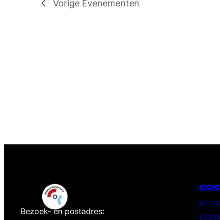
Vorige
Evenementen
CO
VEILI
Bezoek- en postadres:
VOORL