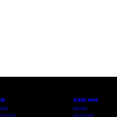
C&
Over ons
GHEID
NIEUWS
ICHTING
VACATURES