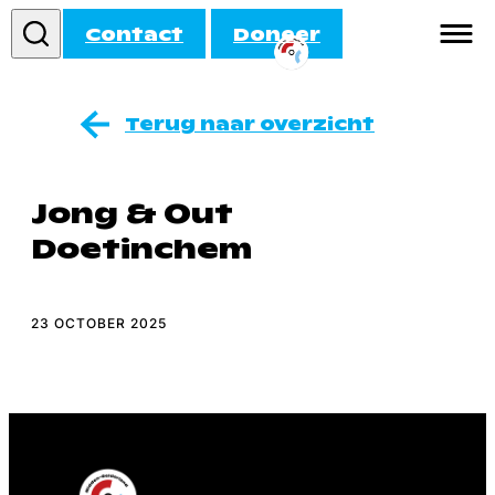
Contact
Doneer
Informatie
Terug naar overzicht
Doe mee!
Jong & Out
Activiteiten
Doetinchem
Agenda
23 OCTOBER 2025