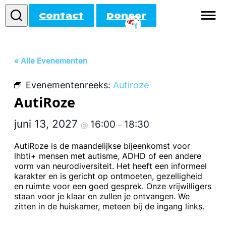
Contact
Doneer
Informatie
« Alle Evenementen
Doe mee!
Evenementenreeks:
Autiroze
Activiteiten
AutiRoze
Agenda
juni 13, 2027
16:00
18:30
@
–
AutiRoze is de maandelijkse bijeenkomst voor
lhbti+ mensen met autisme, ADHD of een andere
vorm van neurodiversiteit. Het heeft een informeel
karakter en is gericht op ontmoeten, gezelligheid
en ruimte voor een goed gesprek. Onze vrijwilligers
staan voor je klaar en zullen je ontvangen. We
zitten in de huiskamer, meteen bij de ingang links.