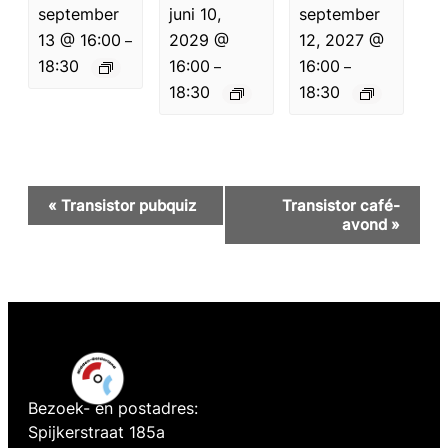
september
juni 10,
september
13 @ 16:00
2029 @
12, 2027 @
–
18:30
16:00
16:00
–
–
18:30
18:30
Evenement
«
Transistor pubquiz
Transistor café-
Navigatie
avond
»
Bezoek- en postadres:
Spijkerstraat 185a