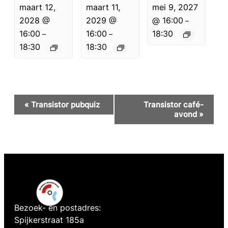
maart 12,
maart 11,
mei 9, 2027
2028 @
2029 @
@ 16:00
–
16:00
16:00
18:30
–
–
18:30
18:30
Evenement
«
Transistor pubquiz
Transistor café-
Navigatie
avond
»
Bezoek- en postadres:
Spijkerstraat 185a