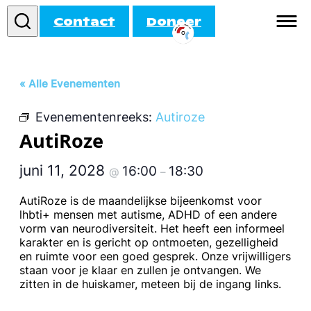
Contact
Doneer
Informatie
« Alle Evenementen
Doe mee!
Evenementenreeks:
Autiroze
Activiteiten
AutiRoze
Agenda
juni 11, 2028
16:00
18:30
@
–
AutiRoze is de maandelijkse bijeenkomst voor
lhbti+ mensen met autisme, ADHD of een andere
vorm van neurodiversiteit. Het heeft een informeel
karakter en is gericht op ontmoeten, gezelligheid
en ruimte voor een goed gesprek. Onze vrijwilligers
staan voor je klaar en zullen je ontvangen. We
zitten in de huiskamer, meteen bij de ingang links.