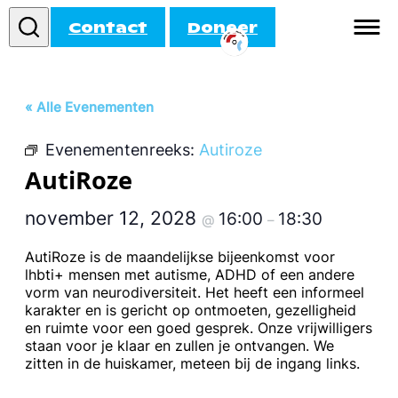
Contact
Doneer
Informatie
« Alle Evenementen
Doe mee!
Evenementenreeks:
Autiroze
Activiteiten
AutiRoze
Agenda
november 12, 2028
16:00
18:30
@
–
AutiRoze is de maandelijkse bijeenkomst voor
lhbti+ mensen met autisme, ADHD of een andere
vorm van neurodiversiteit. Het heeft een informeel
karakter en is gericht op ontmoeten, gezelligheid
en ruimte voor een goed gesprek. Onze vrijwilligers
staan voor je klaar en zullen je ontvangen. We
zitten in de huiskamer, meteen bij de ingang links.