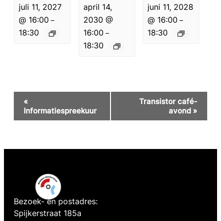
juli 11, 2027
april 14,
juni 11, 2028
@ 16:00
2030 @
@ 16:00
–
–
18:30
16:00
18:30
–
18:30
Evenement
«
Transistor café-
Navigatie
Informatiespreekuur
avond
»
Bezoek- en postadres:
Spijkerstraat 185a