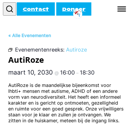
Contact
Doneer
Informatie
« Alle Evenementen
Doe mee!
Evenementenreeks:
Autiroze
Activiteiten
AutiRoze
Agenda
maart 10, 2030
16:00
18:30
@
–
AutiRoze is de maandelijkse bijeenkomst voor
lhbti+ mensen met autisme, ADHD of een andere
vorm van neurodiversiteit. Het heeft een informeel
karakter en is gericht op ontmoeten, gezelligheid
en ruimte voor een goed gesprek. Onze vrijwilligers
staan voor je klaar en zullen je ontvangen. We
zitten in de huiskamer, meteen bij de ingang links.