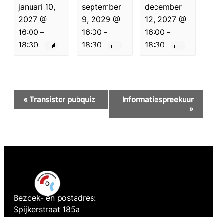
januari 10,
september
december
2027 @
9, 2029 @
12, 2027 @
16:00
16:00
16:00
–
–
–
18:30
18:30
18:30
Evenement
«
Transistor pubquiz
Informatiespreekuur
Navigatie
»
Bezoek- en postadres:
Spijkerstraat 185a