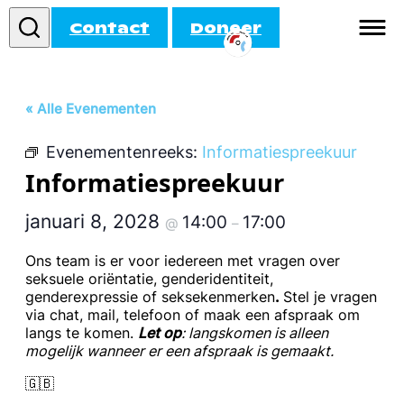
Contact
Doneer
Informatie
« Alle Evenementen
Doe mee!
Evenementenreeks:
Informatiespreekuur
Activiteiten
Informatiespreekuur
Agenda
januari 8, 2028
14:00
17:00
@
–
Ons team is er voor iedereen met vragen over
seksuele oriëntatie, genderidentiteit,
genderexpressie of seksekenmerken
.
Stel je vragen
via chat, mail, telefoon of maak een afspraak om
langs te komen.
Let op
: langskomen is alleen
mogelijk wanneer er een afspraak is gemaakt.
🇬🇧