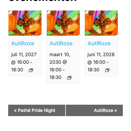
AutiRoze
AutiRoze
AutiRoze
juli 11, 2027
maart 10,
juni 11, 2028
@ 16:00
2030 @
@ 16:00
–
–
18:30
16:00
18:30
–
18:30
Evenement
«
Pathé Pride Night
AutiRoze
»
Navigatie