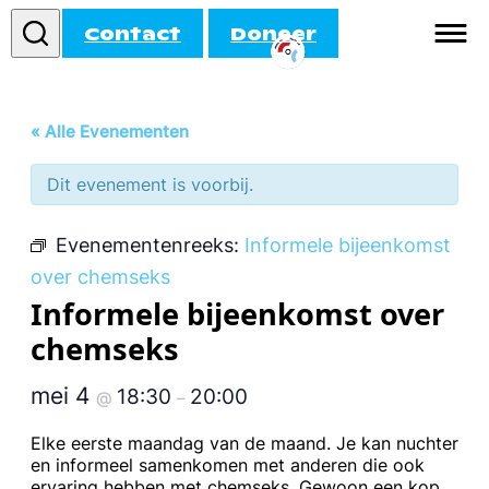
Contact
Doneer
Informatie
« Alle Evenementen
Doe mee!
Dit evenement is voorbij.
Activiteiten
Evenementenreeks:
Informele bijeenkomst
Agenda
over chemseks
Informele bijeenkomst over
chemseks
mei 4
18:30
20:00
@
–
Elke eerste maandag van de maand. Je kan nuchter
en informeel samenkomen met anderen die ook
ervaring hebben met chemseks. Gewoon een kop