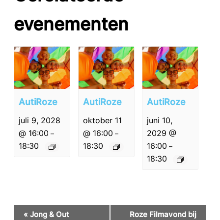
evenementen
AutiRoze
AutiRoze
AutiRoze
juli 9, 2028
oktober 11
juni 10,
@ 16:00
@ 16:00
2029 @
–
–
18:30
18:30
16:00
–
18:30
Evenement
«
Jong & Out
Roze Filmavond bij