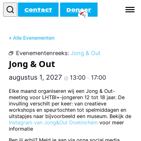
Contact
Doneer
Informatie
« Alle Evenementen
Doe mee!
Evenementenreeks:
Jong & Out
Activiteiten
Jong & Out
Agenda
augustus 1, 2027
13:00
17:00
@
–
Elke maand organiseren wij een Jong & Out-
meeting voor LHTBI+-jongeren 12 tot 18 jaar. De
invulling verschilt per keer: van creatieve
workshops en speurtochten tot spelmiddagen en
uitstapjes naar bijvoorbeeld een museum. Bekijk de
Instagram van Jong&Out Doetinchem
voor meer
informatie
Ben jij erbij? Meld je aan via onze social media.