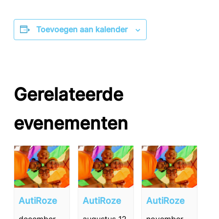
Toevoegen aan kalender
Gerelateerde
evenementen
AutiRoze
AutiRoze
AutiRoze
december
augustus 12,
november