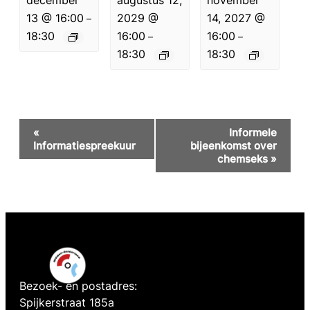
13 @ 16:00
2029 @
14, 2027 @
–
18:30
16:00
16:00
–
–
18:30
18:30
Evenement
«
Informele
Navigatie
Informatiespreekuur
bijeenkomst over
chemseks
»
Bezoek- en postadres:
Spijkerstraat 185a