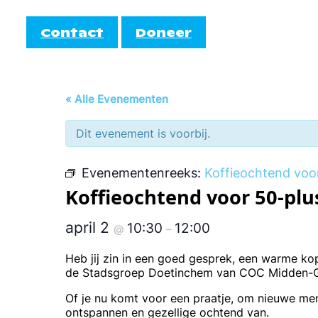
Contact
Doneer
Informatie
Doe mee!
« Alle Evenementen
AutiRoze
Dit evenement is voorbij.
Activiteiten
teiten
Informati
Cocktail
Agenda
Evenementenreeks:
Koffieochtend voo
Koffieochtend voor 50-plu
EmbrAce
april 2
10:30
12:00
@
–
Heb jij zin in een goed gesprek, een warme k
de Stadsgroep Doetinchem van COC Midden-Gel
Of je nu komt voor een praatje, om nieuwe m
ontspannen en gezellige ochtend van.