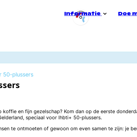
Informatie
Doe 
Stadsgroep Doetinchem
Over ons
Jong
e
Doe mee!
Heerensalon
Voorlichting
Quee
r 50-plussers
ssers
Informatiespreekuur
Veiligheid
Seks
op koffie en fijn gezelschap? Kom dan op de eerste donder
derland, speciaal voor lhbti+ 50-plussers.
ensen te ontmoeten of gewoon om even samen te zijn: je b