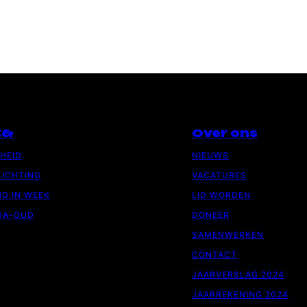
C&
Over ons
GHEID
NIEUWS
ICHTING
VACATURES
G IN WEEK
LID WORDEN
DA-OUD
DONEER
SAMENWERKEN
CONTACT
JAARVERSLAG 2024
JAARREKENING 2024