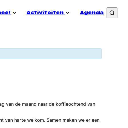
mee!
Activiteiten
Agenda
&out
Vacatures
Nieuws
Samenwerken
Transistor
rmibo
Doneer
Coming In Week
uele gezondheid
Lid worden
Schrijf je in voor de nieuwsbrief
dag van de maand naar de koffieochtend van
ent van harte welkom. Samen maken we er een