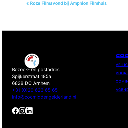
Evenement
«
Roze Filmavond bij Amphion Filmhuis
Navigatie
CO
VEILI
Bezoek- en postadres:
VOORL
Spijkerstraat 185a
COMIN
6828 DC Arnhem
+31 (0)20 623 65 65
AGEN
info@cocmiddengelderland.nl