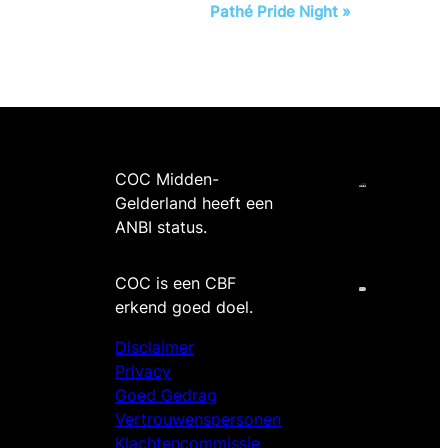
Pathé Pride Night
»
COC Midden-
Gelderland heeft een
ANBI status.
COC is een CBF
erkend goed doel.
Disclaimer
Privacy
Goed Gedrag
Vertrouwenspersonen
Klachtencommissie