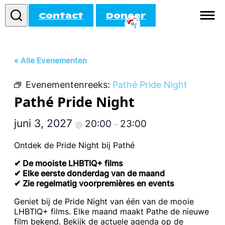
Contact
Doneer
Informatie
« Alle Evenementen
Doe mee!
Evenementenreeks:
Pathé Pride Night
Activiteiten
Pathé Pride Night
Agenda
juni 3, 2027
20:00
23:00
@
–
Ontdek de Pride Night bij Pathé
✔ De mooiste LHBTIQ+ films
✔ Elke eerste donderdag van de maand
✔ Zie regelmatig voorpremières en events
Geniet bij de Pride Night van één van de mooie
LHBTIQ+ films. Elke maand maakt Pathe de nieuwe
film bekend. Bekijk de actuele agenda op de