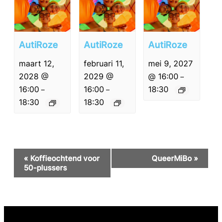
AutiRoze
AutiRoze
AutiRoze
maart 12,
februari 11,
mei 9, 2027
2028 @
2029 @
@ 16:00
–
16:00
16:00
18:30
–
–
18:30
18:30
Evenement
«
Koffieochtend voor
QueerMiBo
»
Navigatie
50-plussers