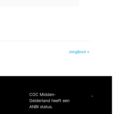
Jong&out
»
COC Midden-
Gelderland heeft een
ANBI status.