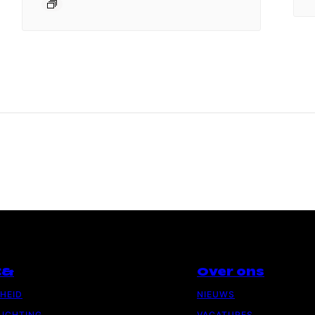
C&
Over ons
GHEID
NIEUWS
ICHTING
VACATURES