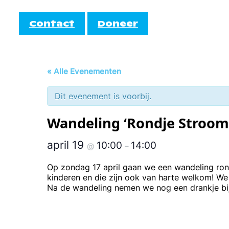
Contact
Doneer
Informatie
Doe mee!
« Alle Evenementen
AutiRoze
Dit evenement is voorbij.
Activiteiten
teiten
Informati
Cocktail
Wandeling ‘Rondje Stroom
Agenda
EmbrAce
april 19
10:00
14:00
@
–
Op zondag 17 april gaan we een wandeling ro
kinderen en die zijn ook van harte welkom! W
Na de wandeling nemen we nog een drankje bi