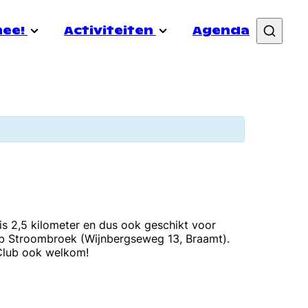
mee!
Activiteiten
Agenda
&out
Vacatures
Nieuws
Samenwerken
Transistor
rmibo
Doneer
Coming In Week
uele gezondheid
Lid worden
Schrijf je in voor de nieuwsbrief
 2,5 kilometer en dus ook geschikt voor
ub Stroombroek (Wijnbergseweg 13, Braamt).
hClub ook welkom!