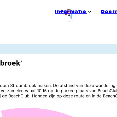
Informatie
Doe 
Stadsgroep Doetinchem
Over ons
Jong
e
Doe mee!
Heerensalon
Voorlichting
Quee
broek’
Informatiespreekuur
Veiligheid
Seks
ndom Stroombroek maken. De afstand van deze wandeling is
e verzamelen vanaf 10.15 op de parkeerplaats van BeachCl
j de BeachClub. Honden zijn op deze route en in de Beac