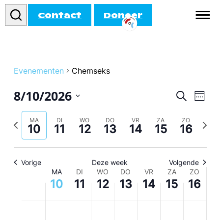
Contact
Doneer
Informatie
Doe mee!
Evenementen
Chemseks
8/10/2026
Evenem
Eve
Activiteiten
Zoeken
Week
wee
Zoeken
Selecteer
navi
datum
Agenda
vorige
volge
MA
DI
WO
DO
VR
ZA
ZO
en
10
11
12
13
14
15
16
week
week
weerge
navigati
Vorige
Deze week
Volgende
Week
MA
DI
WO
DO
VR
ZA
ZO
10
11
12
13
14
15
16
van
Evenementen
maandag,
No
dinsdag,
No
woensdag,
No
donderdag,
No
vrijdag,
No
zaterdag,
No
zondag,
No
:00
events
events
events
events
events
events
events
augustus
augustus
augustus
augustus
augustus
augustus
augustu