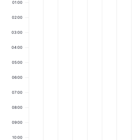
on
on
on
on
on
on
on
01:00
10,
11,
12,
13,
14,
15,
16,
this
this
this
this
this
this
this
2026
2026
2026
2026
2026
2026
2026
day.
day.
day.
day.
day.
day.
day.
02:00
03:00
04:00
05:00
06:00
07:00
08:00
09:00
10:00