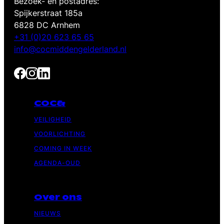
Bezoek- en postadres:
Spijkerstraat 185a
20:00
6828 DC Arnhem
+31 (0)20 623 65 65
21:00
info@cocmiddengelderland.nl
22:00
23:00
:00
COC&
VEILIGHEID
VOORLICHTING
COMING IN WEEK
AGENDA-OUD
Over ons
NIEUWS