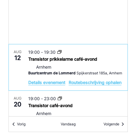
AUG
19:00
-
19:30
12
Transistor prikkelarme café-avond
Arnhem
Buurtcentrum de Lommerd
Spijkerstraat 185a, Arnhem
Details evenement
Routebeschrijving ophalen
AUG
19:00
-
23:00
20
Transistor café-avond
Arnhem
De Kurk
Steenstraat 68, Arnhem
Evenementen
Evenemen
Vorig
Vandaag
Volgende