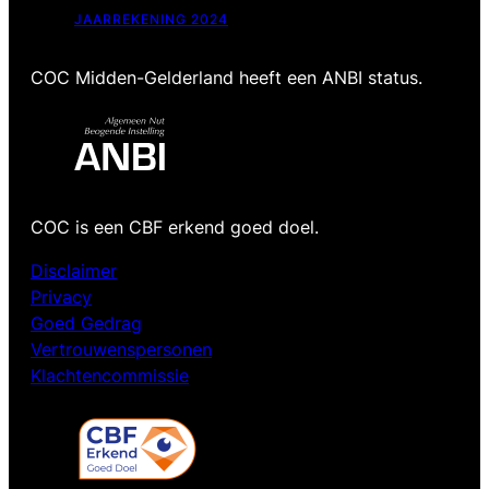
25
Transistor Spellenmiddag
JAARREKENING 2024
Arnhem
De Kurk
Steenstraat 68, Arnhem
COC Midden-Gelderland heeft een ANBI status.
NOV
19:00
-
23:00
7
Transistor café-avond
Arnhem
De Kurk
Steenstraat 68, Arnhem
COC is een CBF erkend goed doel.
NOV
19:00
-
19:30
Disclaimer
11
Transistor prikkelarme café-avond
Privacy
Arnhem
Goed Gedrag
Buurtcentrum de Lommerd
Spijkerstraat 185a, Arnhem
Vertrouwenspersonen
Klachtencommissie