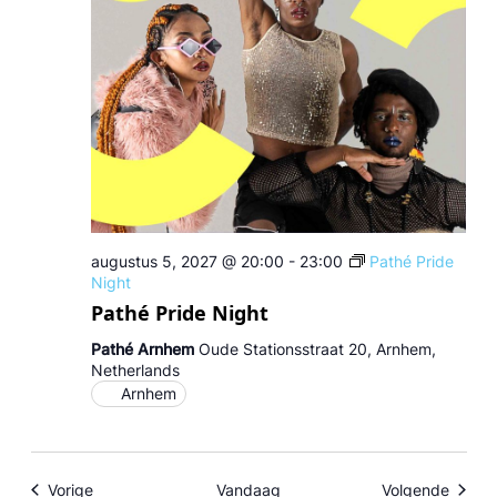
augustus 5, 2027 @ 20:00
-
23:00
Pathé Pride
Night
Pathé Pride Night
Pathé Arnhem
Oude Stationsstraat 20, Arnhem,
Netherlands
Arnhem
Evenementen
Evene
Vorige
Vandaag
Volgende