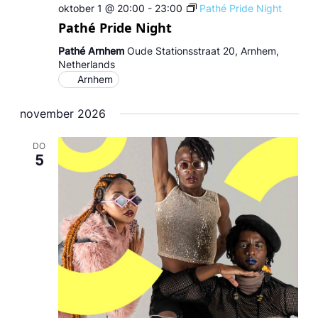
oktober 1 @ 20:00
-
23:00
Pathé Pride Night
Pathé Pride Night
Pathé Arnhem
Oude Stationsstraat 20, Arnhem,
Netherlands
Arnhem
november 2026
DO
5