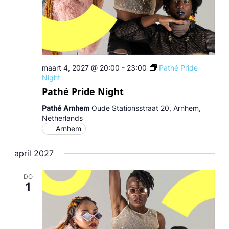
maart 4, 2027 @ 20:00
-
23:00
Pathé Pride
Night
Pathé Pride Night
Pathé Arnhem
Oude Stationsstraat 20, Arnhem,
Netherlands
Arnhem
april 2027
DO
1