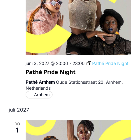
juni 3, 2027 @ 20:00
-
23:00
Pathé Pride Night
Pathé Pride Night
Pathé Arnhem
Oude Stationsstraat 20, Arnhem,
Netherlands
Arnhem
juli 2027
DO
1