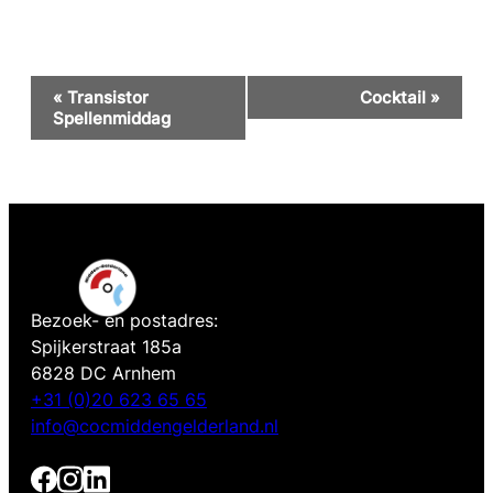
Evenement
«
Transistor
Cocktail
»
Navigatie
Spellenmiddag
Bezoek- en postadres:
Spijkerstraat 185a
6828 DC Arnhem
+31 (0)20 623 65 65
info@cocmiddengelderland.nl