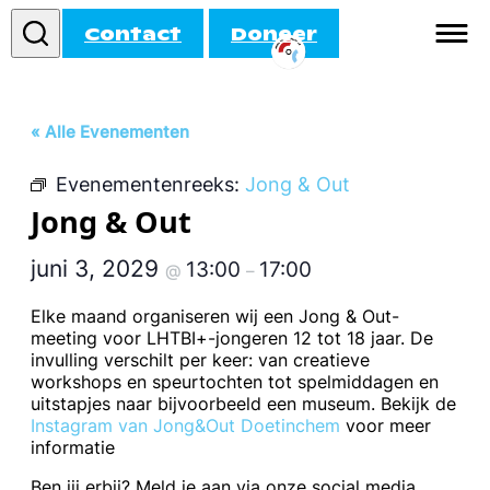
Contact
Doneer
Informatie
« Alle Evenementen
Doe mee!
Evenementenreeks:
Jong & Out
Activiteiten
Jong & Out
Agenda
juni 3, 2029
13:00
17:00
@
–
Elke maand organiseren wij een Jong & Out-
meeting voor LHTBI+-jongeren 12 tot 18 jaar. De
invulling verschilt per keer: van creatieve
workshops en speurtochten tot spelmiddagen en
uitstapjes naar bijvoorbeeld een museum. Bekijk de
Instagram van Jong&Out Doetinchem
voor meer
informatie
Ben jij erbij? Meld je aan via onze social media.