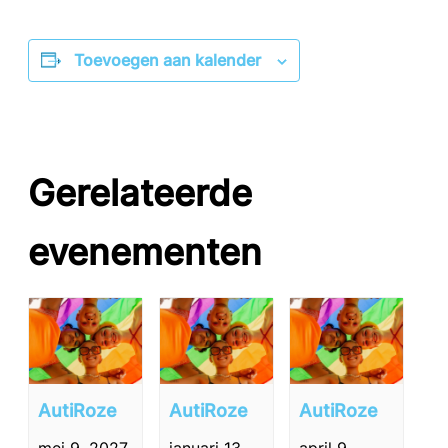
Toevoegen aan kalender
Gerelateerde
evenementen
AutiRoze
AutiRoze
AutiRoze
mei 9, 2027
januari 13,
april 9,