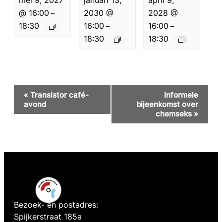
@ 16:00
2030 @
2028 @
–
18:30
16:00
16:00
–
–
18:30
18:30
Evenement
«
Transistor café-
Informele
Navigatie
avond
bijeenkomst over
chemseks
»
Bezoek- en postadres:
Spijkerstraat 185a