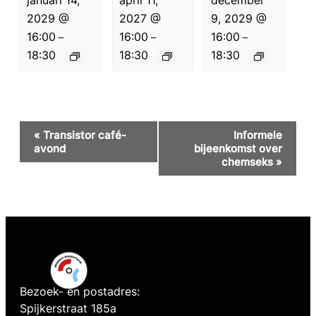
2029 @
2027 @
9, 2029 @
16:00
16:00
16:00
–
–
–
18:30
18:30
18:30
Evenement
«
Transistor café-
Informele
Navigatie
avond
bijeenkomst over
chemseks
»
Bezoek- en postadres:
Spijkerstraat 185a