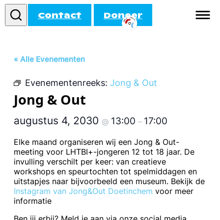
Contact
Doneer
Informatie
« Alle Evenementen
Doe mee!
Evenementenreeks:
Jong & Out
Activiteiten
Jong & Out
Agenda
augustus 4, 2030
13:00
17:00
@
–
Elke maand organiseren wij een Jong & Out-
meeting voor LHTBI+-jongeren 12 tot 18 jaar. De
invulling verschilt per keer: van creatieve
workshops en speurtochten tot spelmiddagen en
uitstapjes naar bijvoorbeeld een museum. Bekijk de
Instagram van Jong&Out Doetinchem
voor meer
informatie
Ben jij erbij? Meld je aan via onze social media.