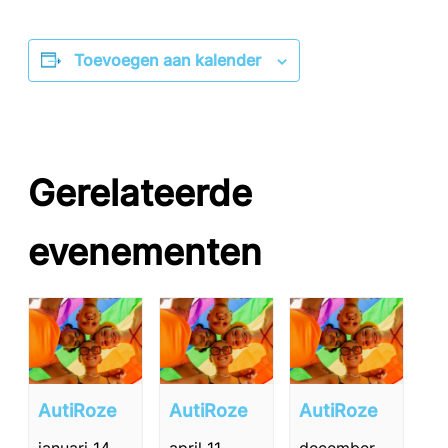
Toevoegen aan kalender
Gerelateerde
evenementen
AutiRoze
AutiRoze
AutiRoze
januari 14,
april 11,
december