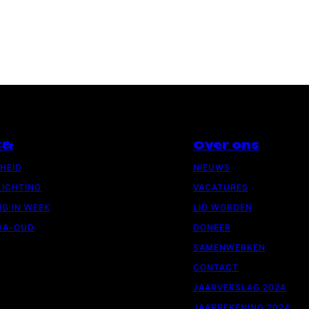
C&
Over ons
GHEID
NIEUWS
ICHTING
VACATURES
G IN WEEK
LID WORDEN
DA-OUD
DONEER
SAMENWERKEN
CONTACT
JAARVERSLAG 2024
JAARREKENING 2024