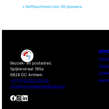
Evenement
«
Koffieochtend voor 50-plussers
Navigatie
CO
VEILI
Bezoek- en postadres:
VOORL
Spijkerstraat 185a
COMIN
6828 DC Arnhem
+31 (0)20 623 65 65
AGEN
info@cocmiddengelderland.nl