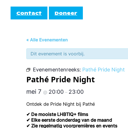
Contact
Doneer
Informatie
Doe mee!
« Alle Evenementen
AutiRoze
Dit evenement is voorbij.
Activiteiten
teiten
Informati
Cocktail
Agenda
Evenementenreeks:
Pathé Pride Night
Pathé Pride Night
EmbrAce
mei 7
20:00
23:00
@
–
Ontdek de Pride Night bij Pathé
✔ De mooiste LHBTIQ+ films
✔ Elke eerste donderdag van de maand
✔ Zie regelmatig voorpremières en events