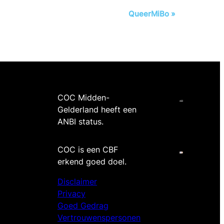
QueerMiBo
»
COC Midden-
Gelderland heeft een
ANBI status.
COC is een CBF
erkend goed doel.
Disclaimer
Privacy
Goed Gedrag
Vertrouwenspersonen