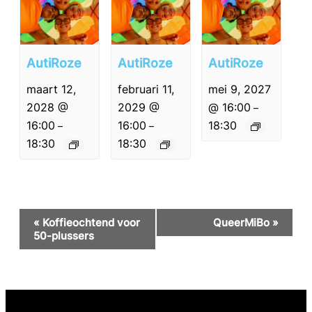
AutiRoze
AutiRoze
AutiRoze
maart 12,
februari 11,
mei 9, 2027
2028 @
2029 @
@ 16:00
–
16:00
16:00
18:30
–
–
18:30
18:30
Evenement
«
Koffieochtend voor
QueerMiBo
»
Navigatie
50-plussers