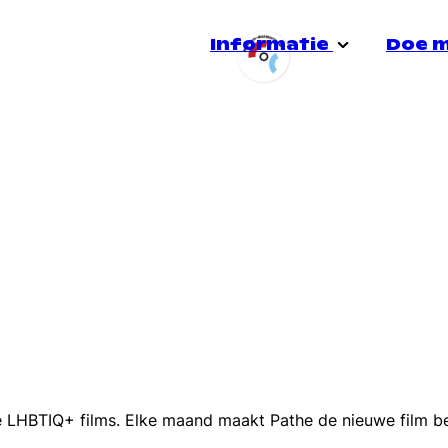
Informatie
Doe 
Stadsgroep Doetinchem
Over ons
Jong
e
Doe mee!
Heerensalon
Voorlichting
Quee
Informatiespreekuur
Veiligheid
Seks
ie LHBTIQ+ films. Elke maand maakt Pathe de nieuwe film b