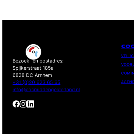
CO
VEILI
Bezoek- en postadres:
VOORL
Spijkerstraat 185a
COMIN
6828 DC Arnhem
+31 (0)20 623 65 65
AGEN
info@cocmiddengelderland.nl