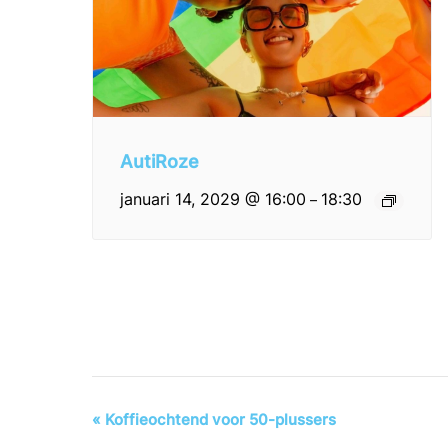
AutiRoze
januari 14, 2029 @ 16:00
18:30
–
Evenement
«
Koffieochtend voor 50-plussers
Navigatie