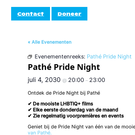
Contact
Doneer
Informatie
Doe mee!
« Alle Evenementen
AutiRoze
Evenementenreeks:
Pathé Pride Night
Activiteiten
teiten
Informati
Pathé Pride Night
Cocktail
Agenda
juli 4, 2030
20:00
23:00
@
–
EmbrAce
Ontdek de Pride Night bij Pathé
✔ De mooiste LHBTIQ+ films
✔ Elke eerste donderdag van de maand
✔ Zie regelmatig voorpremières en events
Geniet bij de Pride Night van één van de moo
van Pathé.