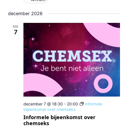
december 2026
MA
7
december 7 @ 18:30
-
20:00
Informele
bijeenkomst over chemseks
Informele bijeenkomst over
chemseks