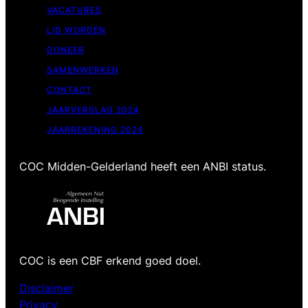
VACATURES
LID WORDEN
DONEER
SAMENWERKEN
CONTACT
JAARVERSLAG 2024
JAARREKENING 2024
COC Midden-Gelderland heeft een ANBI status.
COC is een CBF erkend goed doel.
Disclaimer
Privacy