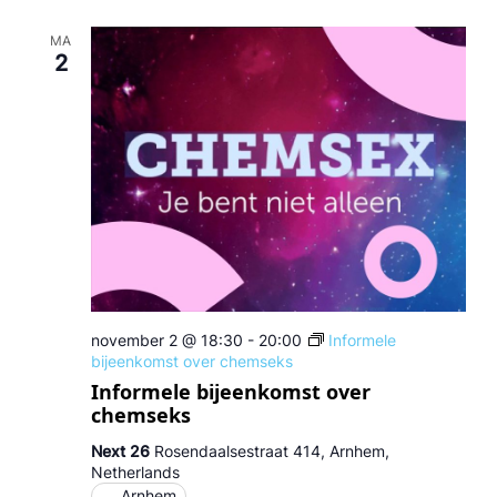
MA
2
november 2 @ 18:30
-
20:00
Informele
bijeenkomst over chemseks
Informele bijeenkomst over
chemseks
Next 26
Rosendaalsestraat 414, Arnhem,
Netherlands
Arnhem