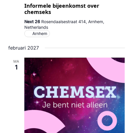
Informele bijeenkomst over
chemseks
Next 26
Rosendaalsestraat 414, Arnhem,
Netherlands
Arnhem
februari 2027
MA
1