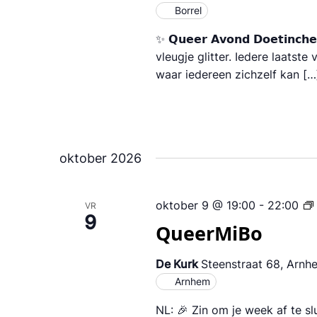
Borrel
✨ 𝗤𝘂𝗲𝗲𝗿 𝗔𝘃𝗼𝗻𝗱 𝗗𝗼𝗲𝘁
vleugje glitter. Iedere laatst
waar iedereen zichzelf kan […
oktober 2026
oktober 9 @ 19:00
-
22:00
VR
9
QueerMiBo
De Kurk
Steenstraat 68, Arnh
Arnhem
NL: 🎉 Zin om je week af te s