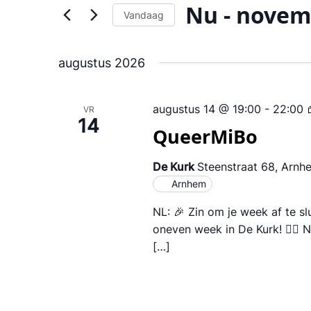
weergeven
Zoek
Nu
 - 
novem
voor
Vandaag
navigatie
Evenementen
Selecteer
met
een
keyword.
augustus 2026
datum.
augustus 14 @ 19:00
-
22:00
VR
14
QueerMiBo
De Kurk
Steenstraat 68, Arnh
Arnhem
NL: 🎉 Zin om je week af te s
oneven week in De Kurk! 🏳️‍🌈
[…]