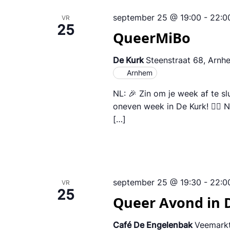
september 25 @ 19:00
-
22:0
VR
25
QueerMiBo
De Kurk
Steenstraat 68, Arnh
Arnhem
NL: 🎉 Zin om je week af te s
oneven week in De Kurk! 🏳️‍🌈
[…]
september 25 @ 19:30
-
22:0
VR
25
Queer Avond in
Café De Engelenbak
Veemarkt