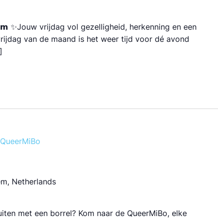
𝗻𝗰𝗵𝗲𝗺 ✨Jouw vrijdag vol gezelligheid, herkenning en een
e vrijdag van de maand is het weer tijd voor dé avond
]
QueerMiBo
em, Netherlands
luiten met een borrel? Kom naar de QueerMiBo, elke