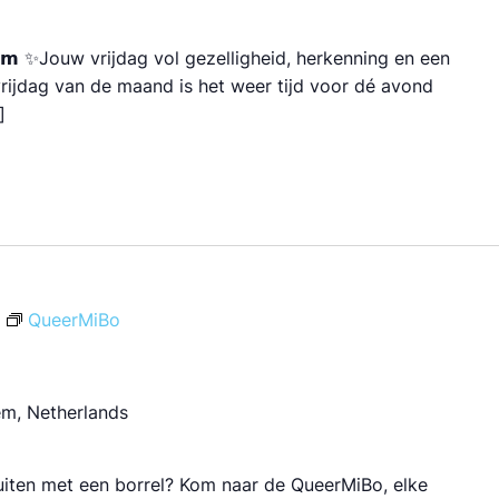
𝗻𝗰𝗵𝗲𝗺 ✨Jouw vrijdag vol gezelligheid, herkenning en een
e vrijdag van de maand is het weer tijd voor dé avond
]
QueerMiBo
em, Netherlands
luiten met een borrel? Kom naar de QueerMiBo, elke