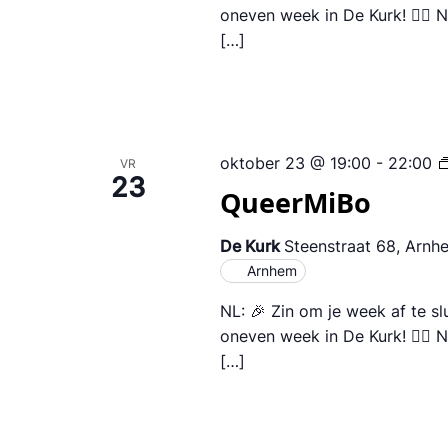
oneven week in De Kurk! 🏳️‍🌈
[…]
oktober 23 @ 19:00
-
22:00
VR
23
QueerMiBo
De Kurk
Steenstraat 68, Arnh
Arnhem
NL: 🎉 Zin om je week af te s
oneven week in De Kurk! 🏳️‍🌈
[…]