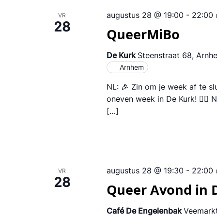
augustus 28 @ 19:00
-
22:00
VR
28
QueerMiBo
De Kurk
Steenstraat 68, Arnh
Arnhem
NL: 🎉 Zin om je week af te s
oneven week in De Kurk! 🏳️‍🌈
[…]
augustus 28 @ 19:30
-
22:00
VR
28
Queer Avond in
Café De Engelenbak
Veemarkt