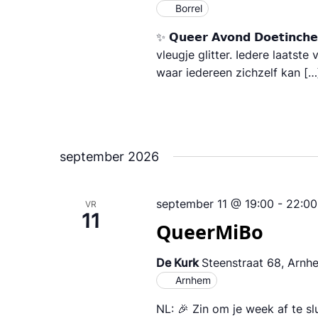
Borrel
✨ 𝗤𝘂𝗲𝗲𝗿 𝗔𝘃𝗼𝗻𝗱 𝗗𝗼𝗲𝘁
vleugje glitter. Iedere laatst
waar iedereen zichzelf kan […
september 2026
september 11 @ 19:00
-
22:00
VR
11
QueerMiBo
De Kurk
Steenstraat 68, Arnh
Arnhem
NL: 🎉 Zin om je week af te s