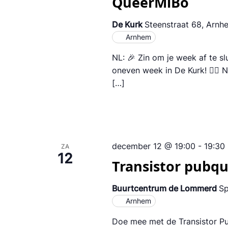
QueerMiBo
De Kurk
Steenstraat 68, Arnh
Arnhem
NL: 🎉 Zin om je week af te s
oneven week in De Kurk! 🏳️‍🌈
[…]
december 12 @ 19:00
-
19:30
ZA
12
Transistor pubqu
Buurtcentrum de Lommerd
Sp
Arnhem
Doe mee met de Transistor Pu