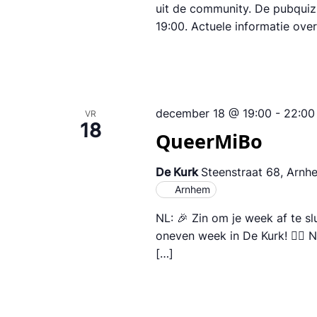
uit de community. De pubquiz 
19:00. Actuele informatie over
december 18 @ 19:00
-
22:00
VR
18
QueerMiBo
De Kurk
Steenstraat 68, Arnh
Arnhem
NL: 🎉 Zin om je week af te s
oneven week in De Kurk! 🏳️‍🌈
[…]