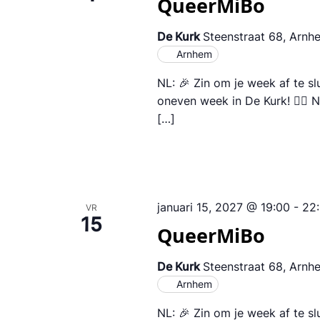
QueerMiBo
De Kurk
Steenstraat 68, Arnh
Arnhem
NL: 🎉 Zin om je week af te s
oneven week in De Kurk! 🏳️‍🌈
[…]
januari 15, 2027 @ 19:00
-
22
VR
15
QueerMiBo
De Kurk
Steenstraat 68, Arnh
Arnhem
NL: 🎉 Zin om je week af te s