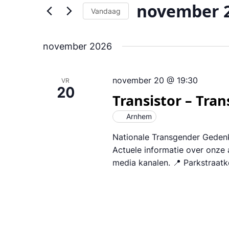
weergeven
Zoek
november 
voor
Vandaag
navigatie
Evenementen
Selecteer
met
een
keyword.
november 2026
datum.
november 20 @ 19:30
VR
20
Transistor – Tr
Arnhem
Nationale Transgender Gedenkd
Actuele informatie over onze a
media kanalen. 📍 Parkstraatk