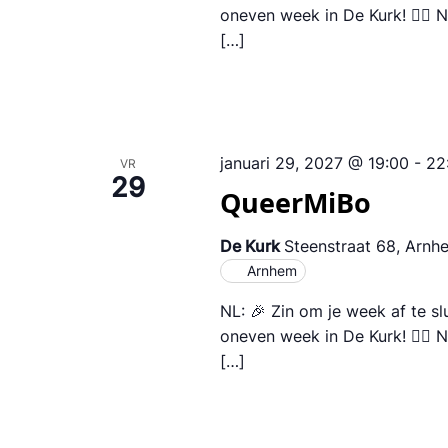
oneven week in De Kurk! 🏳️‍🌈
[…]
januari 29, 2027 @ 19:00
-
22
VR
29
QueerMiBo
De Kurk
Steenstraat 68, Arnh
Arnhem
NL: 🎉 Zin om je week af te s
oneven week in De Kurk! 🏳️‍🌈
[…]