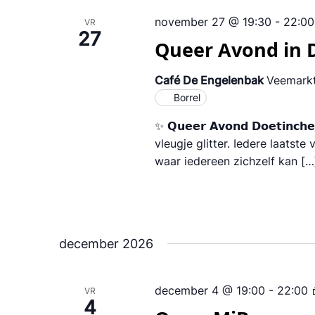
november 27 @ 19:30
-
22:00
VR
27
Queer Avond in
Café De Engelenbak
Veemarkt
Borrel
✨ 𝗤𝘂𝗲𝗲𝗿 𝗔𝘃𝗼𝗻𝗱 𝗗𝗼𝗲𝘁
vleugje glitter. Iedere laatst
waar iedereen zichzelf kan […
december 2026
december 4 @ 19:00
-
22:00
VR
4