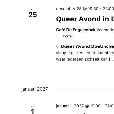
december 25 @ 19:30
-
22:00
VR
25
Queer Avond in
Café De Engelenbak
Veemarkt
Borrel
✨ 𝗤𝘂𝗲𝗲𝗿 𝗔𝘃𝗼𝗻𝗱 𝗗𝗼𝗲𝘁
vleugje glitter. Iedere laatst
waar iedereen zichzelf kan […
januari 2027
januari 1, 2027 @ 19:00
-
22:0
VR
1