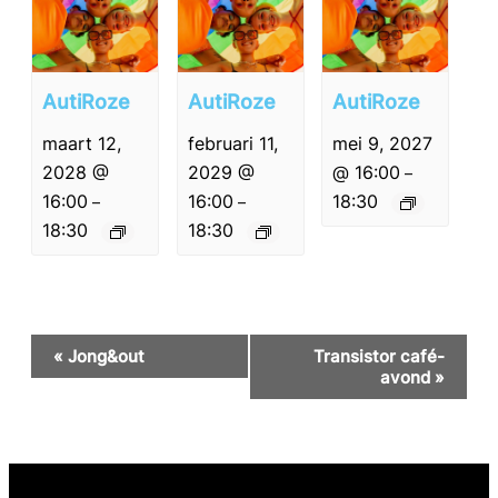
AutiRoze
AutiRoze
AutiRoze
maart 12,
februari 11,
mei 9, 2027
2028 @
2029 @
@ 16:00
–
16:00
16:00
18:30
–
–
18:30
18:30
Evenement
«
Jong&out
Transistor café-
Navigatie
avond
»