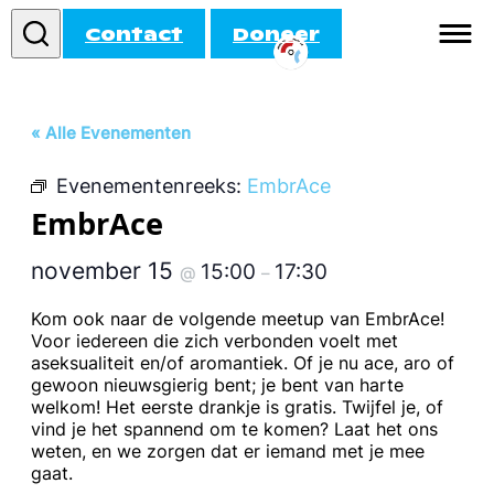
Contact
Doneer
Informatie
« Alle Evenementen
Doe mee!
Evenementenreeks:
EmbrAce
Activiteiten
EmbrAce
Agenda
november 15
15:00
17:30
@
–
Kom ook naar de volgende meetup van EmbrAce!
Voor iedereen die zich verbonden voelt met
aseksualiteit en/of aromantiek. Of je nu ace, aro of
gewoon nieuwsgierig bent; je bent van harte
welkom! Het eerste drankje is gratis. Twijfel je, of
vind je het spannend om te komen? Laat het ons
weten, en we zorgen dat er iemand met je mee
gaat.